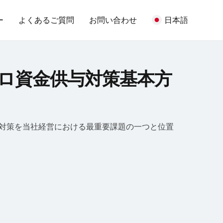
ー
よくあるご質問
お問い合わせ
日本語
ロ資金供与対策基本方
Woori Bank ATM
SEVEN BANK
RCBC ATM
対策を当社経営における最重要課題の一つと位置
SCB – ATM
SCB – CDM
NCR ATM
AJ ATM