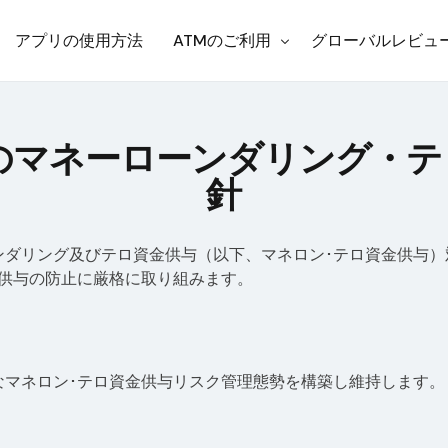
アプリの使用方法
ATMのご利用
グローバルレビュ
ト
Korea
のマネーローンダリング・テ
お知らせ
Japan
針
Philippines
Thailand
ダリング及びテロ資金供与（以下、マネロン･テロ資金供与）
金供与の防止に厳格に取り組みます。
US
Indonesia
なマネロン･テロ資金供与リスク管理態勢を構築し維持します。