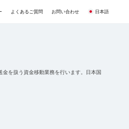
ー
よくあるご質問
お問い合わせ
日本語
Woori Bank ATM
SEVEN BANK
RCBC ATM
日本への送金を扱う資金移動業務を行います。日本国
SCB – ATM
。
SCB – CDM
NCR ATM
AJ ATM