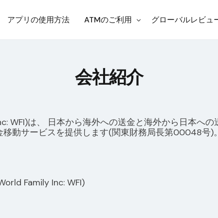
アプリの使用方法
ATMのご利用
グローバルレビュ
ト
Korea
会社紹介
お知らせ
Japan
Philippines
ly Inc: WFI)は、 日本から海外への送金と海外から
Thailand
移動サービスを提供します(関東財務局長第00048号)
US
Indonesia
amily Inc: WFI)