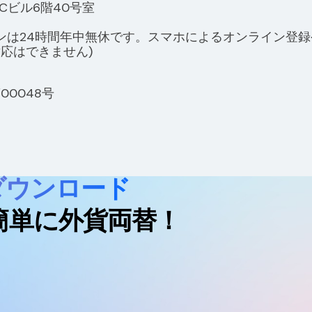
TOCビル6階40号室
(オンラインは24時間年中無休です。スマホによるオンライ
応はできません)
0048号
をダウンロード
簡単に外貨両替！