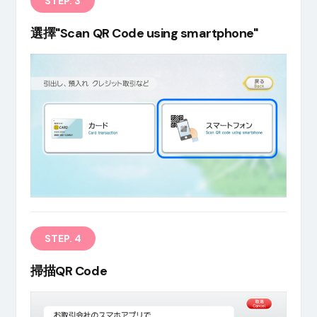
STEP. 3
選擇"Scan QR Code using smartphone"
STEP. 4
掃描QR Code