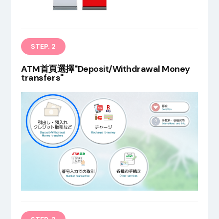
繁
STEP. 2
ATM首頁選擇"Deposit/Withdrawal Money
transfers"